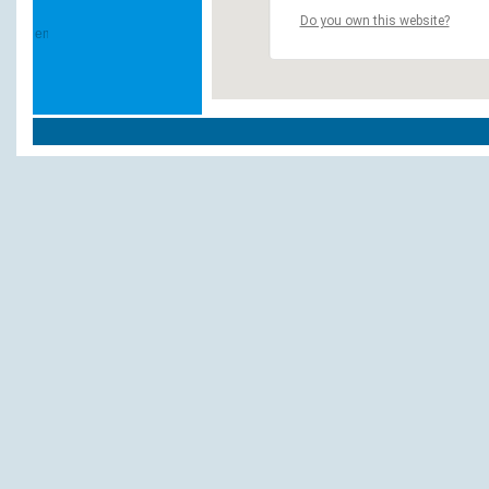
Do you own this website?
Weitere Hotels und Pensionen in `Edewec
Ammerländer Hof
Heuhotel Hinrichs
Landhaus
Andere Hotels und Pensionen:
Einbecker Sonnenberg
Gasthaus Lüdtke-Döhle
Gasthaus Lüdtke-Döhle