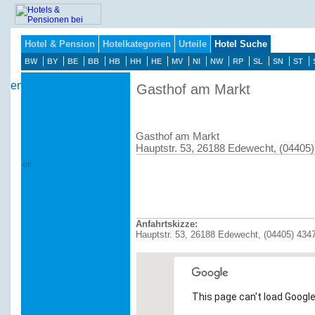
Hotel & Pension
Hotelkategorien
Urteile
Hotel Suche
BW
BY
BE
BB
HB
HH
HE
MV
NI
NW
RP
SL
SN
ST
Gasthof am Markt
Gasthof am Markt
Hauptstr. 53, 26188 Edewecht, (04405
Anfahrtskizze:
Hauptstr. 53, 26188 Edewecht, (04405) 434
This page can't load Google