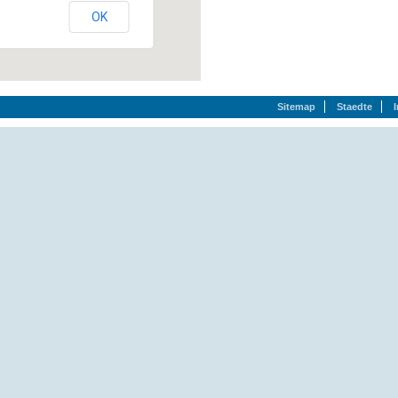
OK
Sitemap
Staedte
Alte Poststr. 35, 31008 Elze, (05068) 3066
Alte Dorfstr. 8, 29328 Faßberg, (05053) 9899-0
Alter Postweg 2, 26427 Esens, (04971) 91910
Am Waldschwimmbad, 29328 Faßberg, (05053) 591
Am Wattenmeer 2, 26427 Esens, (04971) 9495-0
Auricher Str. 153, 26721 Emden, (04921) 9439-0