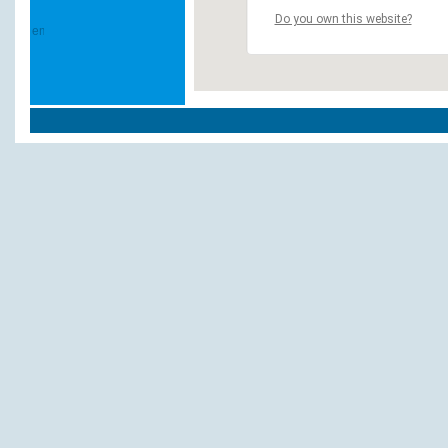
Do you own this website?
Weitere Hotels und Pensionen in `Elze`:
Schökels Hotel
Andere Hotels und Pensionen:
Landhotel Bauernwald Dickow
Einfeld A.L.E. Alpha
Hotel Herrenbrücke
Frerichs u. Toben GbR
Alte Molkerei