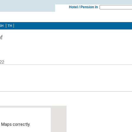
Hotel / Pension in
SH
TH
f
322
 Maps correctly.