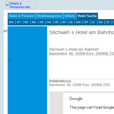
Hotel & Pension
Hotelkategorien
Urteile
Hotel Suche
BW
BY
BE
BB
HB
HH
HE
MV
NI
NW
RP
SL
SN
ST
Stichweh`s Hotel am Bahnho
Stichweh`s Hotel am Bahnhof
Bahnhofstr. 60, 31008 Elze, (05068) 2
Anfahrtskizze:
Bahnhofstr. 60, 31008 Elze, (05068) 2322
This page can't load Google