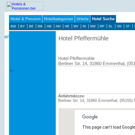
Hotel & Pension
Hotelkategorien
Urteile
Hotel Suche
BW
BY
BE
BB
HB
HH
HE
MV
NI
NW
RP
SL
SN
ST
Hotel Pfeffermühle
Hotel Pfeffermühle
Berliner Str. 14, 31860 Emmerthal, (05
Anfahrtskizze:
Berliner Str. 14, 31860 Emmerthal, (05155) 
This page can't load Google