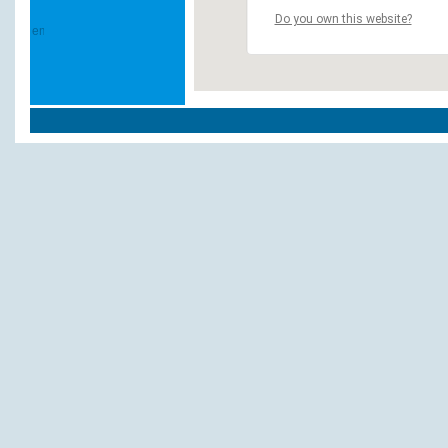
Do you own this website?
Andere Hotels und Pensionen:
Heerens
Landhotel Bauernwald Dickow
Frerichs u. Toben GbR
Marktwirtschaft Hotel-Restaurant
Gerdes, R.
Niemeyer`s Posthotel