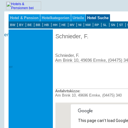
Hotel & Pension
Hotelkategorien
Urteile
Hotel Suche
BW
BY
BE
BB
HB
HH
HE
MV
NI
NW
RP
SL
SN
ST
Schnieder, F.
Schnieder, F.
Am Brink 10, 49696 Ermke, (04475) 3
Anfahrtskizze:
Am Brink 10, 49696 Ermke, (04475) 340
This page can't load Google