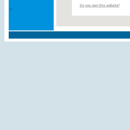
Do you own this website?
Andere Hotels und Pensionen:
Warnken, H. u. H.
Backenköhler
Landhotel Bauernwald Dickow
Einfeld A.L.E. Alpha
Hotel Herrenbrücke
Frerichs u. Toben GbR
HEIDEKRUG Bentstreek