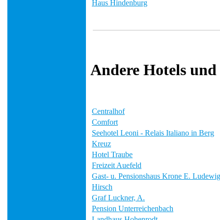
Haus Hindenburg
Andere Hotels und
Centralhof
Comfort
Seehotel Leoni - Relais Italiano in Berg
Kreuz
Hotel Traube
Freizeit Auefeld
Gast- u. Pensionshaus Krone E. Ludewi
Hirsch
Graf Luckner, A.
Pension Unterreichenbach
Landhaus Hohenrodt