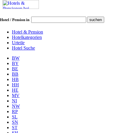
Hotel / Pension in
Hotel & Pension
Hotelkategorien
Urteile
Hotel Suche
BW
BY
BE
BB
HB
HH
HE
MV
NI
NW
RP
SL
SN
ST
SH