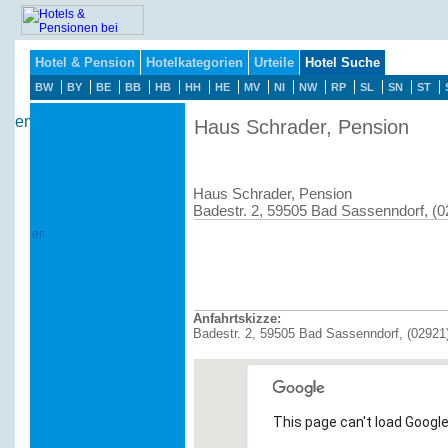
Hotel & Pension
Hotelkategorien
Urteile
Hotel Suche
BW
BY
BE
BB
HB
HH
HE
MV
NI
NW
RP
SL
SN
ST
Haus Schrader, Pension
Haus Schrader, Pension
Badestr. 2, 59505 Bad Sassenndorf, (
Anfahrtskizze:
Badestr. 2, 59505 Bad Sassenndorf, (02921
This page can't load Google