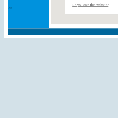
Do you own this website?
Andere Hotels und Pensionen:
Cramer, H.
Forsthof
Böker, P.
Bunte
Domina Hotels & Ressorts
Landhaus Danielshof
Zum Adler