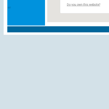
Do you own this website?
Weitere Hotels und Pensionen in `Balve`:
Hotel zur Post
Reckenhöhle Tropfsteinhöhle
Andere Hotels und Pensionen:
Breuer
Hotel In-Takt
Decker, K.
Bauernhof