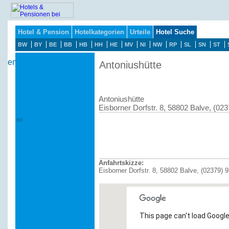
Hotel & Pension
Hotelkategorien
Urteile
Hotel Suche
BW
BY
BE
BB
HB
HH
HE
MV
NI
NW
RP
SL
SN
ST
Antoniushütte
Antoniushütte
Eisborner Dorfstr. 8, 58802 Balve, (02
Anfahrtskizze:
Eisborner Dorfstr. 8, 58802 Balve, (02379) 
This page can't load Google