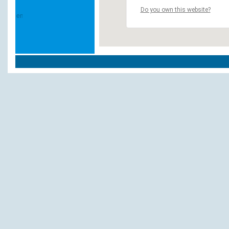
Do you own this website?
Andere Hotels und Pensionen:
Breuer
Esta Tagungshotel Cursdorf GmbH Thüringen
Hotel In-Takt
Decker, K.
Bauernhof
Burghotel
Brüsseler Höfchen