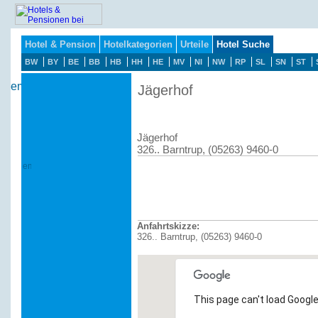
Hotel & Pension
Hotelkategorien
Urteile
Hotel Suche
BW
BY
BE
BB
HB
HH
HE
MV
NI
NW
RP
SL
SN
ST
Jägerhof
Jägerhof
326.. Barntrup, (05263) 9460-0
Anfahrtskizze:
326.. Barntrup, (05263) 9460-0
This page can't load Google