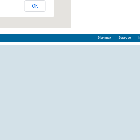
OK
Sitemap
Staedte
k`:
Oststr. 11, 33129 Delbrück, (05250) 9789-0
Delecke, (02924) 809-0
Delecke, (02924) 809-0
Knäppenstr. 9, 33129 Delbrück, (02944) 6091
Boker Str. 35, 33129 Delbrück, (05250) 933332
Hellenkamp 20, 33129 Delbrück, (05250) 9869-0