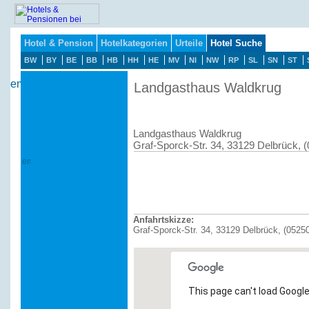
Hotel & Pension
Hotelkategorien
Urteile
Hotel Suche
BW
BY
BE
BB
HB
HH
HE
MV
NI
NW
RP
SL
SN
ST
Landgasthaus Waldkrug
Landgasthaus Waldkrug
Graf-Sporck-Str. 34, 33129 Delbrück, 
Anfahrtskizze:
Graf-Sporck-Str. 34, 33129 Delbrück, (0525
This page can't load Google