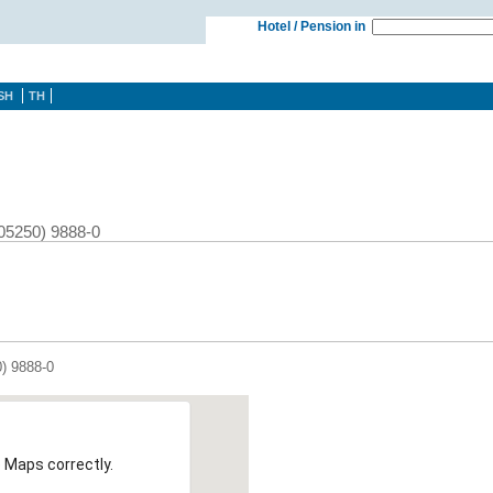
Hotel / Pension in
SH
TH
(05250) 9888-0
0) 9888-0
 Maps correctly.