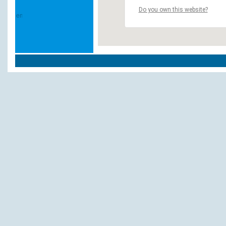
Do you own this website?
Weitere Hotels und Pensionen in `Delbrüc
Appellkrug
Haus Delecke
Haus Delecke
Haus Schulte
Hotel Restaurant Laumes Kamp
Zum Wiesengrund
Andere Hotels und Pensionen: