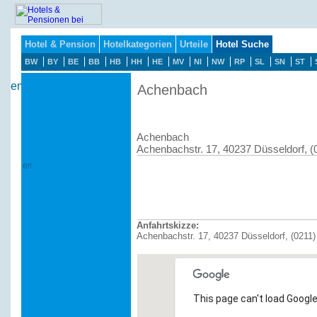
Hotel & Pension
Hotelkategorien
Urteile
Hotel Suche
BW
BY
BE
BB
HB
HH
HE
MV
NI
NW
RP
SL
SN
ST
Achenbach
Achenbach
Achenbachstr. 17, 40237 Düsseldorf, 
Anfahrtskizze:
Achenbachstr. 17, 40237 Düsseldorf, (0211
This page can't load Google