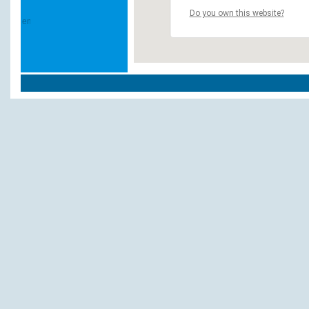
Do you own this website?
Weitere Hotels und Pensionen in `Düsseld
A-Z Hotelauskunft
ArabellaSheraton Airport Hotel Flughafen
Achenbach
Nizza
Wilke, Hotel
Haus Wilke Hotel
NH Eden Hotelbetriebe Adersstraße GmbH
Max Hotel garni
Bristol Hotel
Euro Hotelrep