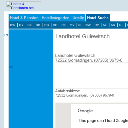
Hotel & Pension
Hotelkategorien
Urteile
Hotel Suche
BW
BY
BE
BB
HB
HH
HE
MV
NI
NW
RP
SL
SN
ST
Landhotel Gulewitsch
Landhotel Gulewitsch
72532 Gomadingen, (07385) 9679-0
Anfahrtskizze:
72532 Gomadingen, (07385) 9679-0
This page can't load Google