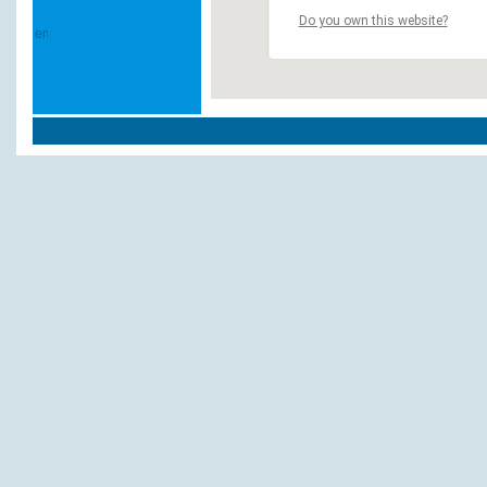
Do you own this website?
Andere Hotels und Pensionen:
Goldener Ochsen
Regina
La Romantica
Wellenhof, Café Pension
Hansjakob
Guter Tropfen, Restaurant
Sonne