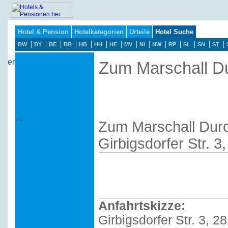
Hotel & Pension
Hotelkategorien
Urteile
Hotel Suche
BW
BY
BE
BB
HB
HH
HE
MV
NI
NW
RP
SL
SN
ST
Zum Marschall D
Zum Marschall Dur
Girbigsdorfer Str. 
Anfahrtskizze:
Girbigsdorfer Str. 3, 