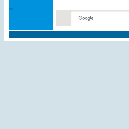
This page can't load Google
Do you own this website?
Weitere Hotels und P