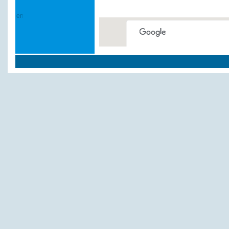
This page can't load Google
Do you own this website?
Weitere Hotels und P