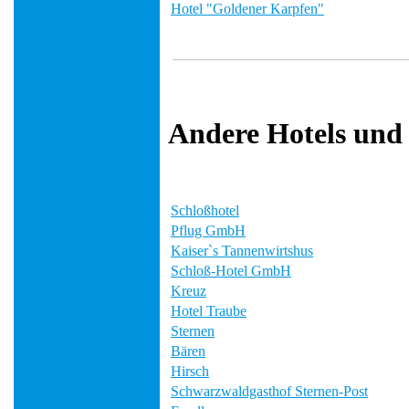
Hotel "Goldener Karpfen"
Andere Hotels und
Schloßhotel
Pflug GmbH
Kaiser`s Tannenwirtshus
Schloß-Hotel GmbH
Kreuz
Hotel Traube
Sternen
Bären
Hirsch
Schwarzwaldgasthof Sternen-Post