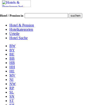
Hotel / Pension in
Hotel & Pension
Hotelkategorien
Urteile
Hotel Suche
BW
BY
BE
BB
HB
HH
HE
MV
NI
NW
RP
SL
SN
ST
SH