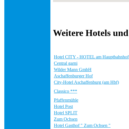
Weitere Hotels und
Hotel CITY - HOTEL am Hauptbahnhof
Central garni
Wilder Mann GmbH
Aschaffenburger Hof
City-Hotel Aschaffenburg (am Hbf)
Classico ***
Pfaffenmühle
Hotel Post
Hotel SPLIT
Zum Ochsen
Hotel Gasthof " Zum Ochsen "