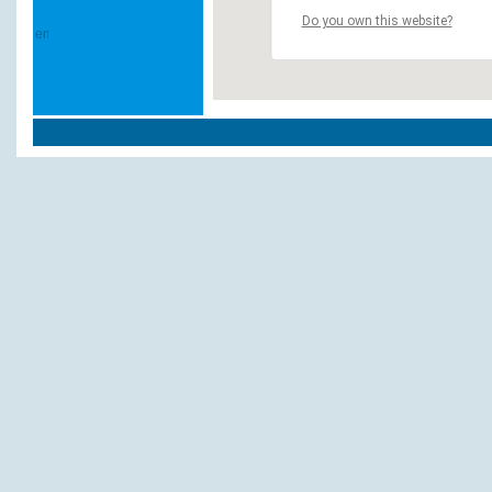
Do you own this website?
Weitere Hotels und Pensionen in `Aschhe
Hotel Kollerhof garni
NH Hotel München-Dornach am MCC
Schreiberhof
Wieserhof
INN SIDE Residence Hotel München
Gasthof Zur Post
Appartements - Bauer
Heigerhof Garni
Hotel Heigerhof
Hotel Heigerhof