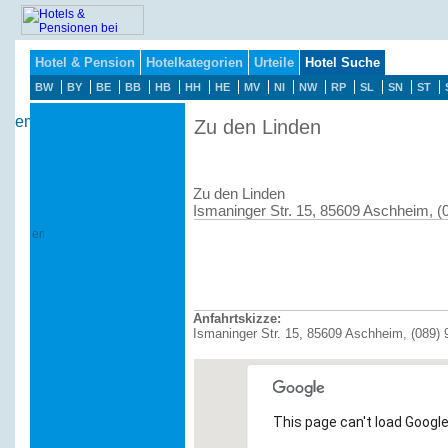
Hotel & Pension
Hotelkategorien
Urteile
Hotel Suche
BW
BY
BE
BB
HB
HH
HE
MV
NI
NW
RP
SL
SN
ST
Zu den Linden
Zu den Linden
Ismaninger Str. 15, 85609 Aschheim, (
Anfahrtskizze:
Ismaninger Str. 15, 85609 Aschheim, (089)
This page can't load Google