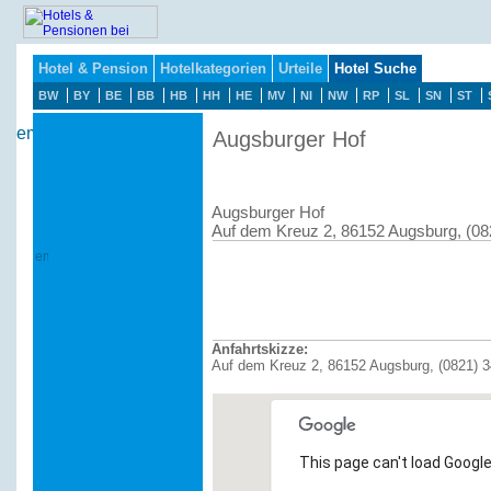
Hotel & Pension
Hotelkategorien
Urteile
Hotel Suche
BW
BY
BE
BB
HB
HH
HE
MV
NI
NW
RP
SL
SN
ST
Augsburger Hof
Augsburger Hof
Auf dem Kreuz 2, 86152 Augsburg, (08
Anfahrtskizze:
Auf dem Kreuz 2, 86152 Augsburg, (0821) 
This page can't load Google