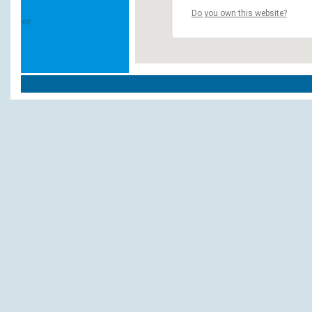
Do you own this website?
Weitere Hotels und Pensionen in `Augsbu
Alternative zum Hotel
Hotel am Rathaus
Hotel Berliner Allee
Prinz Leopold
Hotel Bayernstuben
Alpenhof Hotel- u. Gaststättenbetriebe GmbH
Domhotel
Ost am Kö
Stadthotel in Augsburg
Ibis beim Hauptbahnhof