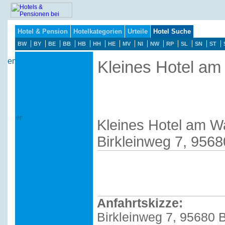
Hotel & Pension
Hotelkategorien
Urteile
Hotel Suche
BW
BY
BE
BB
HB
HH
HE
MV
NI
NW
RP
SL
SN
ST
Kleines Hotel am
Kleines Hotel am W
Birkleinweg 7, 956
Anfahrtskizze:
Birkleinweg 7, 95680 