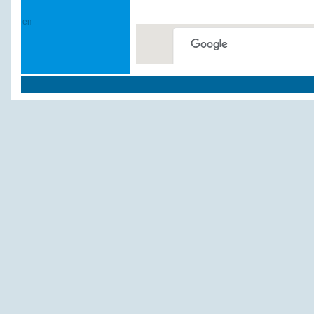
This page can't load Google
Do you own this website?
Weitere Hotels und P