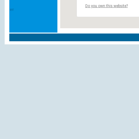
Do you own this website?
Weitere Hotels und Pensionen in `Bad Bi
Sternsteinhof
VITALHOTEL Bad Birnbach
Grotthamer Hof
Therme garni Bad Birnbach
Forellenhof
ApartHotel Am Sonnenhügel
Sonnengut, Kur- Ferienhotel
Aparthotel Birnbachhöhe
Gräfl. Hotel Alte Post, Gasthof
Kurhotel Hofmark