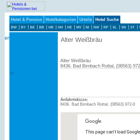
Hotel & Pension
Hotelkategorien
Urteile
Hotel Suche
BW
BY
BE
BB
HB
HH
HE
MV
NI
NW
RP
SL
SN
ST
Alter Weißbräu
Alter Weißbräu
8436. Bad Birnbach Rottal, (08563) 97
Anfahrtskizze:
8436. Bad Birnbach Rottal, (08563) 972-0
This page can't load Google