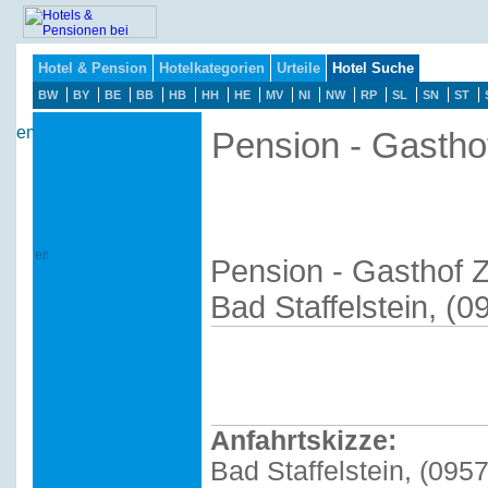
Hotel & Pension
Hotelkategorien
Urteile
Hotel Suche
BW
BY
BE
BB
HB
HH
HE
MV
NI
NW
RP
SL
SN
ST
Pension - Gastho
Pension - Gasthof 
Bad Staffelstein, (
Anfahrtskizze:
Bad Staffelstein, (095