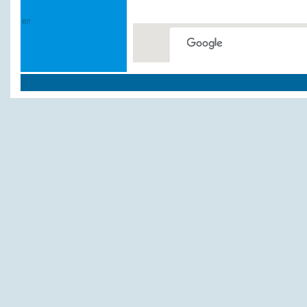
This page can't load Google
Do you own this website?
Weitere Hotels und Pe