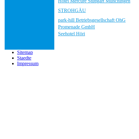
Hotel Mercure Stuttgart Münchingen
STROHGÄU
park-hill Betriebsgesellschaft OhG
Promenade GmbH
Seehotel Höri
Sitemap
Staedte
Impressum