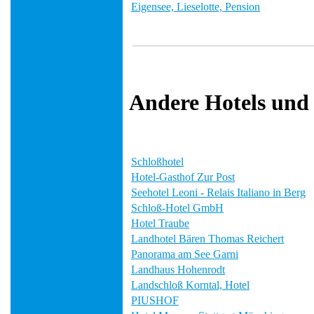
Eigensee, Lieselotte, Pension
Andere Hotels und
Schloßhotel
Hotel-Gasthof Zur Post
Seehotel Leoni - Relais Italiano in Berg
Schloß-Hotel GmbH
Hotel Traube
Landhotel Bären Thomas Reichert
Panorama am See Garni
Landhaus Hohenrodt
Landschloß Korntal, Hotel
PIUSHOF