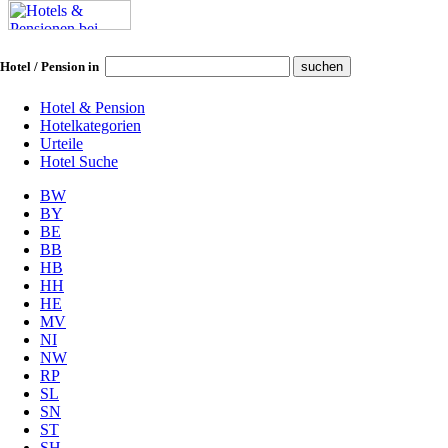
Hotel / Pension in
Hotel & Pension
Hotelkategorien
Urteile
Hotel Suche
BW
BY
BE
BB
HB
HH
HE
MV
NI
NW
RP
SL
SN
ST
SH