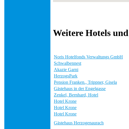
Weitere Hotels und
Noris Hotelfonds Verwaltungs GmbH
Schwalbennest
Akazie Garni
HerzogsPark
Pension Franken., Trippner, Gisela
Gästehaus in der Engelgasse
Zenkel, Bernhard, Hotel
Hotel Krone
Hotel Krone
Hotel Krone
Gästehaus Herzogenaurach