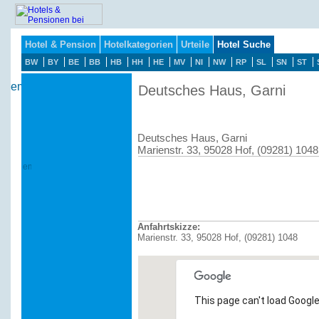
Hotel & Pension
Hotelkategorien
Urteile
Hotel Suche
BW
BY
BE
BB
HB
HH
HE
MV
NI
NW
RP
SL
SN
ST
Deutsches Haus, Garni
Deutsches Haus, Garni
Marienstr. 33, 95028 Hof, (09281) 1048
Anfahrtskizze:
Marienstr. 33, 95028 Hof, (09281) 1048
This page can't load Google