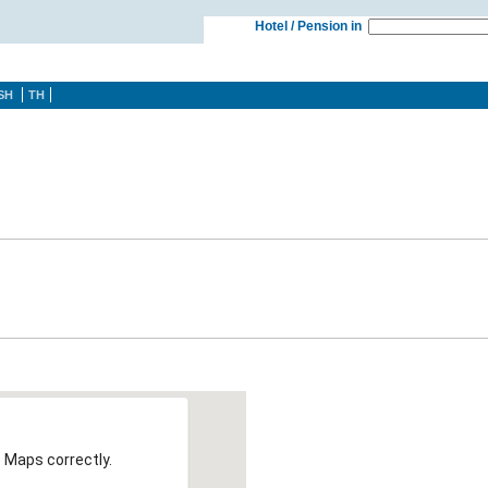
Hotel / Pension in
SH
TH
 Maps correctly.