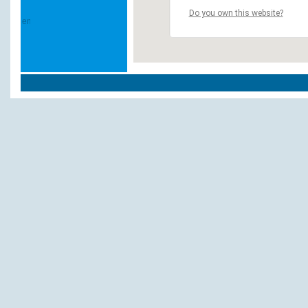
Do you own this website?
Weitere Hotels und Pensionen in `Hof`:
Burghof Hotel, Erich u. Anita Hartmann
Strauß
Quality Hotel
Falter Brauereigasthof
Central
Bachmann
Sächsischer Hof
Am Kuhbogen
Am Maxplatz
AKROPOLIS, Hotel-Restaurant