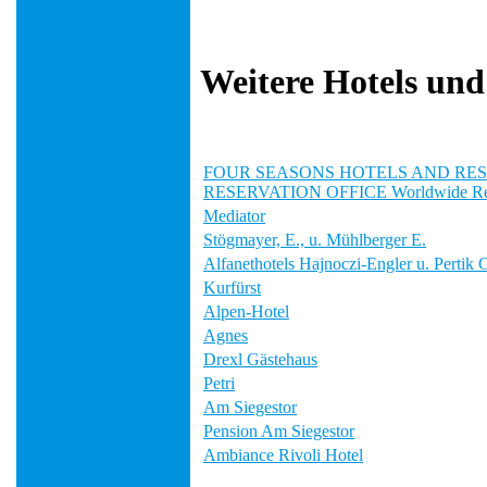
Weitere Hotels und
FOUR SEASONS HOTELS AND RE
RESERVATION OFFICE Worldwide Res
Mediator
Stögmayer, E., u. Mühlberger E.
Alfanethotels Hajnoczi-Engler u. Pertik
Kurfürst
Alpen-Hotel
Agnes
Drexl Gästehaus
Petri
Am Siegestor
Pension Am Siegestor
Ambiance Rivoli Hotel