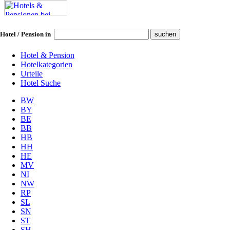
Hotel / Pension in
Hotel & Pension
Hotelkategorien
Urteile
Hotel Suche
BW
BY
BE
BB
HB
HH
HE
MV
NI
NW
RP
SL
SN
ST
SH