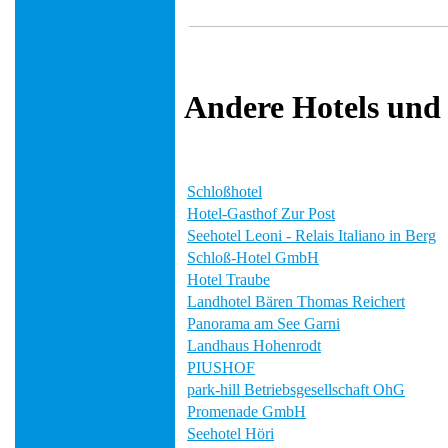
Andere Hotels und
Schloßhotel
Hotel-Gasthof Zur Post
Seehotel Leoni - Relais Italiano in Berg
Schloß-Hotel GmbH
Hotel Traube
Landhotel Bären Thomas Reichert
Panorama am See Garni
Landhaus Hohenrodt
PIUSHOF
park-hill Betriebsgesellschaft OhG
Promenade GmbH
Seehotel Höri