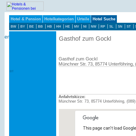
Hotel & Pension
Hotelkategorien
Urteile
Hotel Suche
BW
BY
BE
BB
HB
HH
HE
MV
NI
NW
RP
SL
SN
ST
Gasthof zum Gockl
Gasthof zum Gockl
Münchner Str. 73, 85774 Unterföhring,
Anfahrtskizze:
Münchner Str. 73, 85774 Unterföhring, (089
This page can't load Google