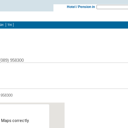
Hotel / Pension in
SH
TH
 (089) 958300
) 958300
 Maps correctly.