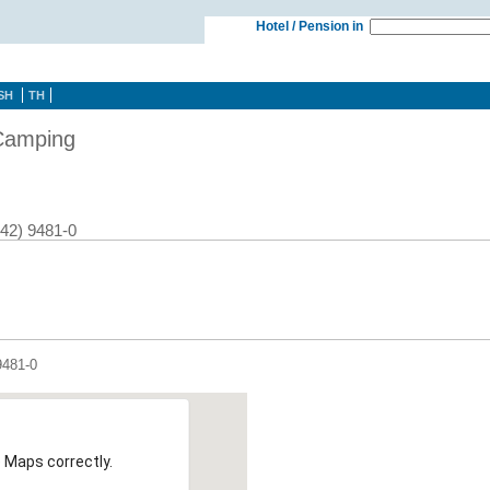
Hotel / Pension in
SH
TH
 Camping
942) 9481-0
9481-0
 Maps correctly.