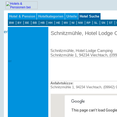
Hotel & Pension
Hotelkategorien
Urteile
Hotel Suche
BW
BY
BE
BB
HB
HH
HE
MV
NI
NW
RP
SL
SN
ST
Schnitzmühle, Hotel Lodge
Schnitzmühle, Hotel Lodge Camping
Schnitzmühle 1, 94234 Viechtach, (09
Anfahrtskizze:
Schnitzmühle 1, 94234 Viechtach, (09942) 
This page can't load Google