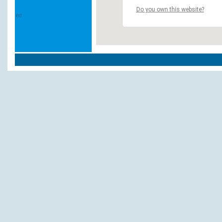
Do you own this website?
Weitere Hotels und Pensionen in `Viechta
Burghotel
Ringhotel Schmaus
Sporthotel "Am Pfahl"
Stadthotel Viechtach
Andere Hotels und Pensionen:
Hölzlwirt
Sporthotel Reutmühle