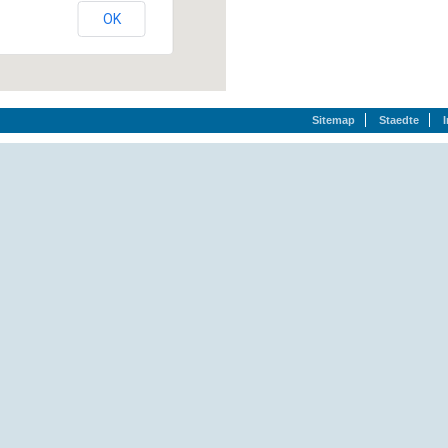
OK
Sitemap
Staedte
ch`:
942.. Viechtach, (09942) 805-0
Stadtplatz 5, 94234 Viechtach, (09942) 9416-0
Waldfrieden 1, 94234 Viechtach, (09942) 957-0
Waldschmidtstr. 2, 94234 Viechtach, (09942) 9487-0
9344. Waldmünchen, (09972) 902134
94065 Waldkirchen, (08581) 203-0