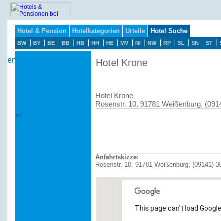
Hotel & Pension
Hotelkategorien
Urteile
Hotel Suche
BW
BY
BE
BB
HB
HH
HE
MV
NI
NW
RP
SL
SN
ST
Hotel Krone
Hotel Krone
Rosenstr. 10, 91781 Weißenburg, (091
Anfahrtskizze:
Rosenstr. 10, 91781 Weißenburg, (09141) 3
This page can't load Google