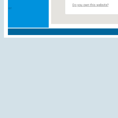
Do you own this website?
Weitere Hotels und Pensionen in `Weißen
Am Ellinger Tor
Goldene Rose
Goldener Adler
Schwarzer Bär
Wittelsbacher Hof, Restaurant, Hotel
Andere Hotels und Pensionen: