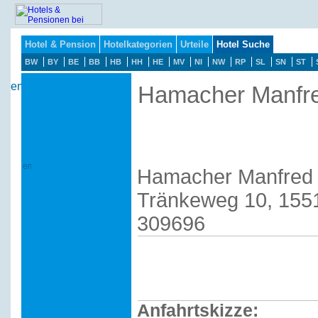
Hotel & Pension
Hotelkategorien
Urteile
Hotel Suche
BW
BY
BE
BB
HB
HH
HE
MV
NI
NW
RP
SL
SN
ST
Hamacher Manfre
Hamacher Manfred 
Tränkeweg 10, 1551
309696
Anfahrtskizze: