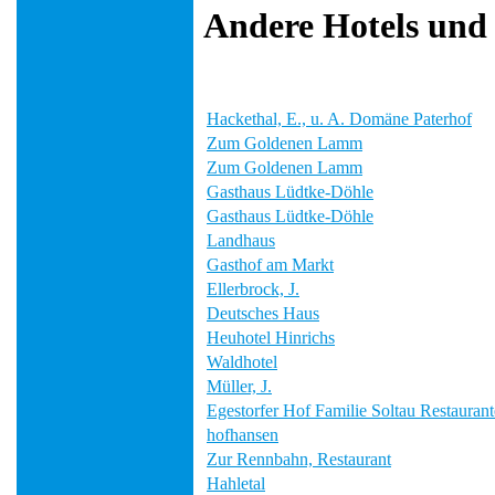
Andere Hotels und
Hackethal, E., u. A. Domäne Paterhof
Zum Goldenen Lamm
Zum Goldenen Lamm
Gasthaus Lüdtke-Döhle
Gasthaus Lüdtke-Döhle
Landhaus
Gasthof am Markt
Ellerbrock, J.
Deutsches Haus
Heuhotel Hinrichs
Waldhotel
Müller, J.
Egestorfer Hof Familie Soltau Restauran
hofhansen
Zur Rennbahn, Restaurant
Hahletal