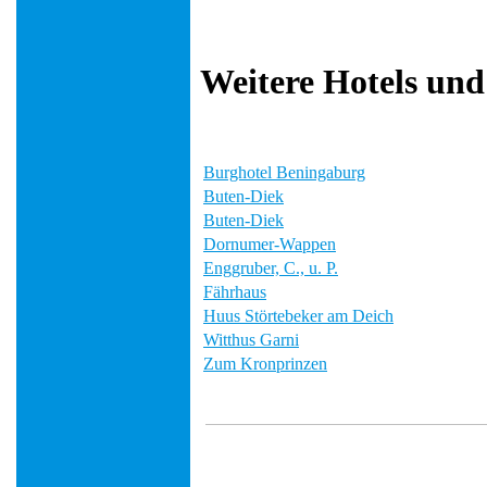
Weitere Hotels und
Burghotel Beningaburg
Buten-Diek
Buten-Diek
Dornumer-Wappen
Enggruber, C., u. P.
Fährhaus
Huus Störtebeker am Deich
Witthus Garni
Zum Kronprinzen