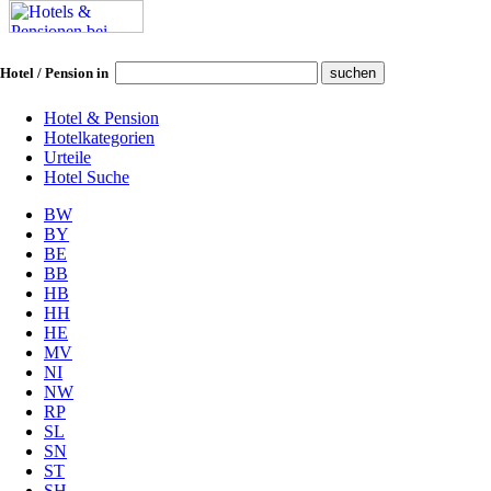
Hotel / Pension in
Hotel & Pension
Hotelkategorien
Urteile
Hotel Suche
BW
BY
BE
BB
HB
HH
HE
MV
NI
NW
RP
SL
SN
ST
SH