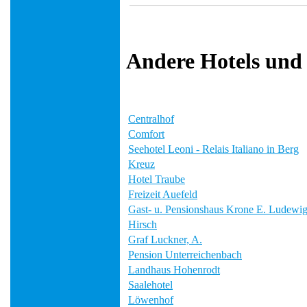
Andere Hotels und
Centralhof
Comfort
Seehotel Leoni - Relais Italiano in Berg
Kreuz
Hotel Traube
Freizeit Auefeld
Gast- u. Pensionshaus Krone E. Ludewi
Hirsch
Graf Luckner, A.
Pension Unterreichenbach
Landhaus Hohenrodt
Saalehotel
Löwenhof