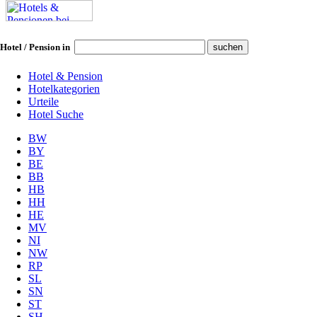
Hotel / Pension in
Hotel & Pension
Hotelkategorien
Urteile
Hotel Suche
BW
BY
BE
BB
HB
HH
HE
MV
NI
NW
RP
SL
SN
ST
SH