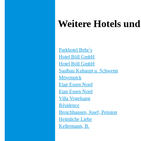
Weitere Hotels und
Parkhotel Behr`s
Hotel Böll GmbH
Hotel Böll GmbH
Saalbau Kuhaupt u. Schwenn
Mövenpick
Etap Essen Nord
Etap Essen Nord
Villa Vogelsang
Résidence
Broichhausen, Josef, Pension
Heimliche Liebe
Kellermann, B.