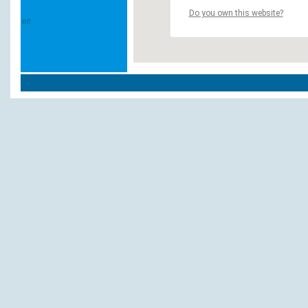
Do you own this website?
Weitere Hotels und Pensionen in `Euskir
Concordia
Gästehaus Hahs
Regent
Rothkopf, P.
Zweiffel u. Mäling
Andere Hotels und Pensionen:
Ferienhausanlage Kessel Seeweg