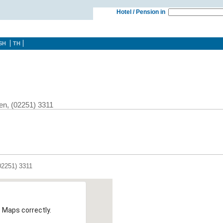
Hotel / Pension in
SH
TH
en, (02251) 3311
02251) 3311
 Maps correctly.