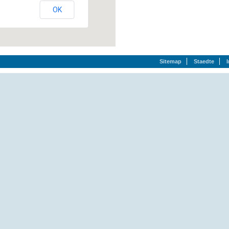
OK
Sitemap
Staedte
chen`:
Kessenicher Str. 36, 53879 Euskirchen, (02251) 51170
Adolf-Bohnen-Str. 4, 53881 Euskirchen, (02251) 64808
Kirchwall 20, 53879 Euskirchen, (02251) 4466
Kommerner Str. 76, 53879 Euskirchen, (02251) 55611
Stotzheimer Str. 36, 53881 Euskirchen, (02251) 9805-0
47574 Goch, (02823) 5476