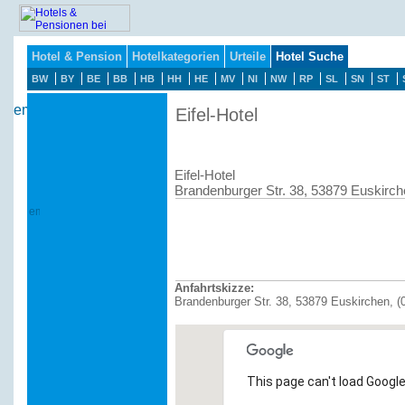
Hotel & Pension
Hotelkategorien
Urteile
Hotel Suche
BW
BY
BE
BB
HB
HH
HE
MV
NI
NW
RP
SL
SN
ST
Eifel-Hotel
Eifel-Hotel
Brandenburger Str. 38, 53879 Euskirch
Anfahrtskizze:
Brandenburger Str. 38, 53879 Euskirchen, (
This page can't load Google