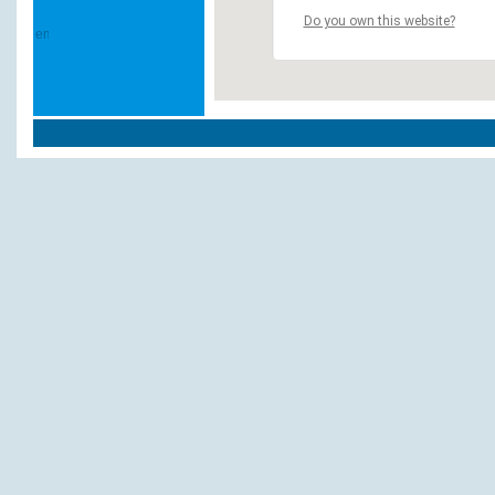
Do you own this website?
Weitere Hotels und Pensionen in `Euskir
Concordia
Eifel-Hotel
Gästehaus Hahs
Regent
Zweiffel u. Mäling
Andere Hotels und Pensionen:
Ferienhausanlage Kessel Seeweg