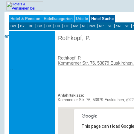
Hotel & Pension
Hotelkategorien
Urteile
Hotel Suche
BW
BY
BE
BB
HB
HH
HE
MV
NI
NW
RP
SL
SN
ST
Rothkopf, P.
Rothkopf, P.
Kommerner Str. 76, 53879 Euskirchen,
Anfahrtskizze:
Kommerner Str. 76, 53879 Euskirchen, (022
This page can't load Google