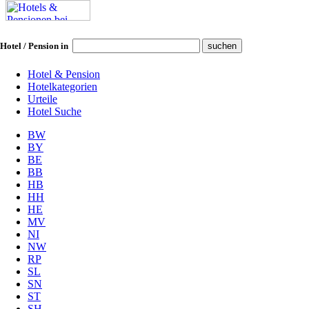
Hotel / Pension in
Hotel & Pension
Hotelkategorien
Urteile
Hotel Suche
BW
BY
BE
BB
HB
HH
HE
MV
NI
NW
RP
SL
SN
ST
SH