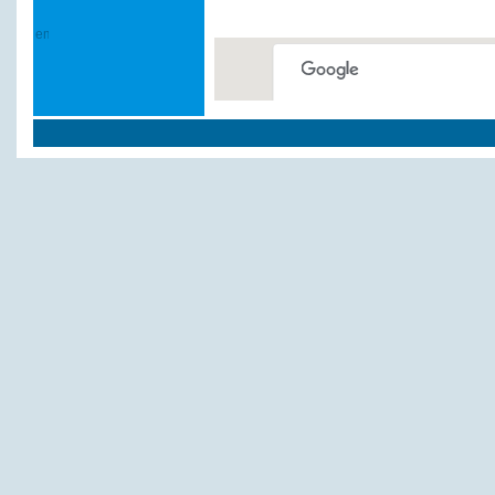
This page can't load Google
Do you own this website?
Weitere Hotels und P