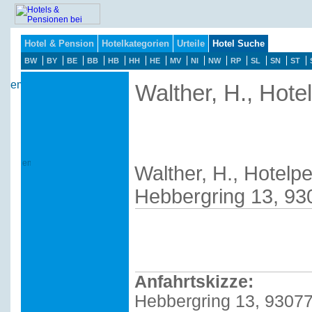
Hotel & Pension
Hotelkategorien
Urteile
Hotel Suche
BW
BY
BE
BB
HB
HH
HE
MV
NI
NW
RP
SL
SN
ST
Walther, H., Hote
Walther, H., Hotelp
Hebbergring 13, 93
Anfahrtskizze:
Hebbergring 13, 9307