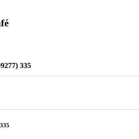
fé
09277) 335
 335