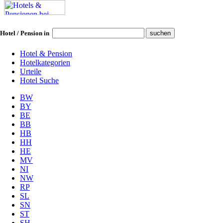
Hotel / Pension in
Hotel & Pension
Hotelkategorien
Urteile
Hotel Suche
BW
BY
BE
BB
HB
HH
HE
MV
NI
NW
RP
SL
SN
ST
SH