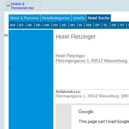
Hotel & Pension
Hotelkategorien
Urteile
Hotel Suche
BW
BY
BE
BB
HB
HH
HE
MV
NI
NW
RP
SL
SN
ST
Hotel Fletzinger
Hotel Fletzinger
Fletzingergasse 1, 83512 Wasserburg,
Anfahrtskizze:
Fletzingergasse 1, 83512 Wasserburg, (080
This page can't load Google