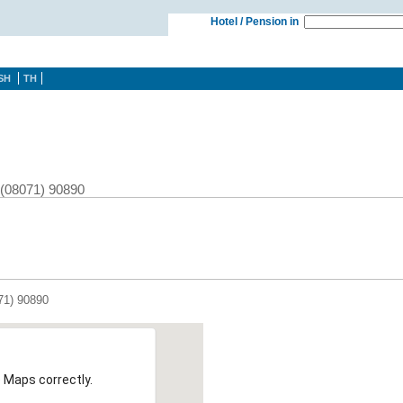
Hotel / Pension in
SH
TH
 (08071) 90890
71) 90890
 Maps correctly.