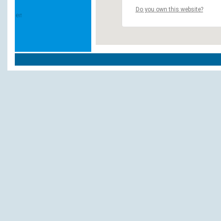
Do you own this website?
Weitere Hotels und Pensionen in `Wasser
Gierer, Hotelweinstube Restaurant
Hotel Fletzinger
Hotel Walser Hof, Restaurant
Kraft-Zacchi, Garni
Lipprandt
Paulanerstuben
Seestern, Hotel Restaurant
Zum lieben Augustin am See