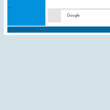
This page can't load Google
Do you own this website?
Weitere Hotels und Pe