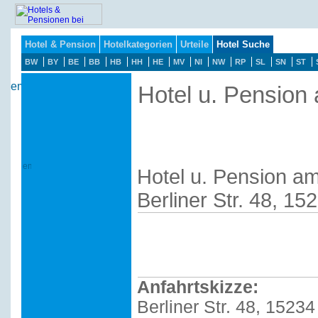
Hotel & Pension
Hotelkategorien
Urteile
Hotel Suche
BW
BY
BE
BB
HB
HH
HE
MV
NI
NW
RP
SL
SN
ST
Hotel u. Pension
Hotel u. Pension a
Berliner Str. 48, 1
Anfahrtskizze:
Berliner Str. 48, 1523