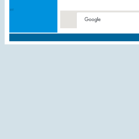
This page can't load Google
Do you own this website?
Weitere Hotels und P