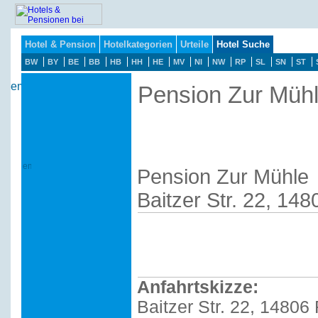
Hotel & Pension
Hotelkategorien
Urteile
Hotel Suche
BW
BY
BE
BB
HB
HH
HE
MV
NI
NW
RP
SL
SN
ST
Pension Zur Müh
Pension Zur Mühle
Baitzer Str. 22, 14
Anfahrtskizze:
Baitzer Str. 22, 14806