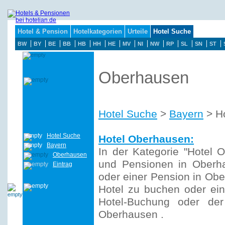
Hotel & Pension
Hotelkategorien
Urteile
Hotel Suche
BW
BY
BE
BB
HB
HH
HE
MV
NI
NW
RP
SL
SN
ST
Oberhausen
Hotel Suche
>
Bayern
> H
Hotel Suche
Hotel Oberhausen:
Bayern
In der Kategorie "Hotel O
Oberhausen
und Pensionen in Oberha
Eintrag
oder einer Pension in Obe
Hotel zu buchen oder ein
Hotel-Buchung oder der 
Oberhausen .