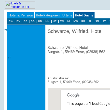
Hotel & Pension
Hotelkategorien
Urteile
Hotel Suche
BW
BY
BE
BB
HB
HH
HE
MV
NI
NW
RP
SL
SN
ST
Schwarze, Wilfried, Hotel
Schwarze, Wilfried, Hotel
Burgstr. 1, 59469 Ense, (02938) 562
Anfahrtskizze:
Burgstr. 1, 59469 Ense, (02938) 562
This page can't load Google