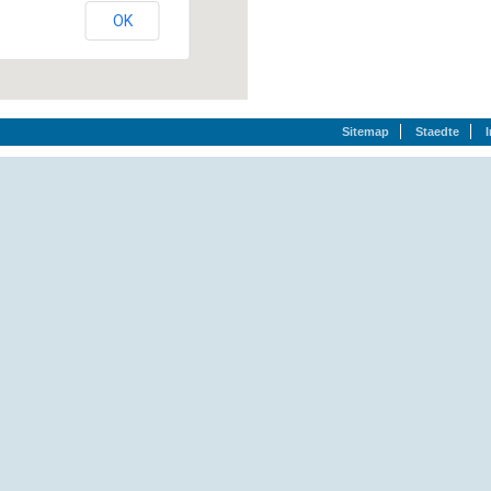
OK
Sitemap
Staedte
Am Spring 2, 59469 Ense, (02938) 979550
Hauptstr. 40, 59469 Ense, (02938) 1094
Adolf-Bohnen-Str. 4, 53881 Euskirchen, (02251) 64808
Am Markt 14, 59597 Erwitte, (02943) 2336
Bamenohler Str. 59, 57413 Finnentrop, (02721) 70736
Borbecker Str. 181, 45355 Essen, (0201) 675001