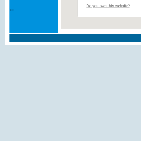
Do you own this website?
Weitere Hotels und Pensionen in `Ense`:
Wirtshaus "Zur alten Post"
Wulf, Th.
Andere Hotels und Pensionen:
Gästehaus Hahs
Büker
Cordes, Franz-Josef
Am Schloßpark