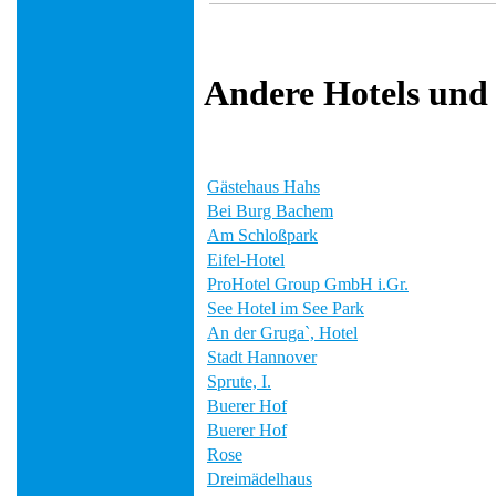
Andere Hotels und
Gästehaus Hahs
Bei Burg Bachem
Am Schloßpark
Eifel-Hotel
ProHotel Group GmbH i.Gr.
See Hotel im See Park
An der Gruga`, Hotel
Stadt Hannover
Sprute, I.
Buerer Hof
Buerer Hof
Rose
Dreimädelhaus