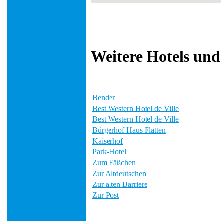
Weitere Hotels und
Bender
Best Western Hotel de Ville
Best Western Hotel de Ville
Bürgerhof Haus Flatten
Kaiserhof
Park-Hotel
Zum Fäßchen
Zur Altdeutschen
Zur alten Barriere
Zur Post