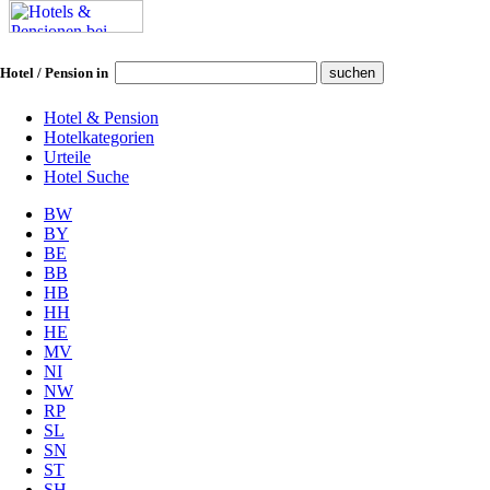
Hotel / Pension in
Hotel & Pension
Hotelkategorien
Urteile
Hotel Suche
BW
BY
BE
BB
HB
HH
HE
MV
NI
NW
RP
SL
SN
ST
SH