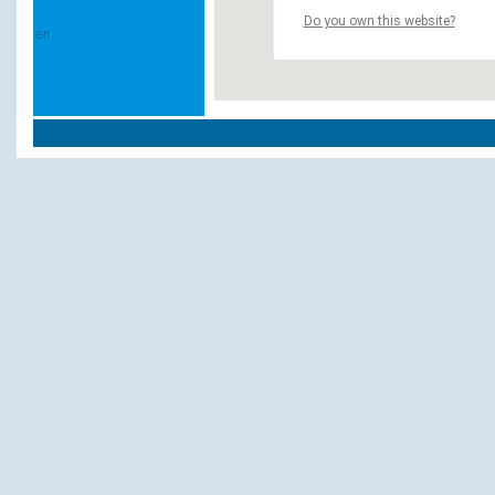
Do you own this website?
Weitere Hotels und Pensionen in `Freche
Haus Ursula
Dynamit
Bei Burg Bachem
Schäfer
Hotel Enkel
Haus Schiffer
IBIS Hotel
Fredenkrug, Hotel
Zeiler, L.
Hotel Durst