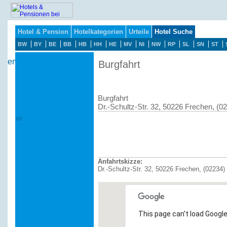
Hotel & Pension
Hotelkategorien
Urteile
Hotel Suche
BW
BY
BE
BB
HB
HH
HE
MV
NI
NW
RP
SL
SN
ST
Burgfahrt
Burgfahrt
Dr.-Schultz-Str. 32, 50226 Frechen, (0
Anfahrtskizze:
Dr.-Schultz-Str. 32, 50226 Frechen, (02234)
This page can't load Google