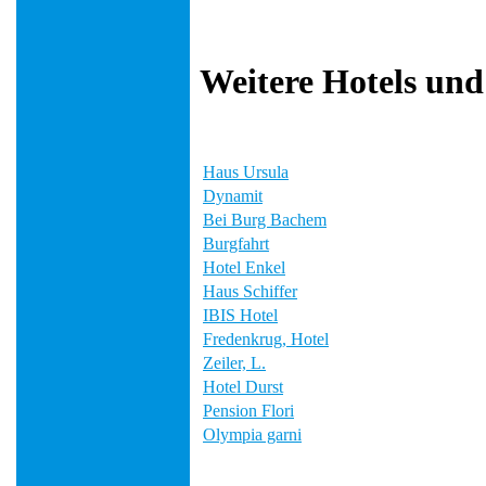
Weitere Hotels und
Haus Ursula
Dynamit
Bei Burg Bachem
Burgfahrt
Hotel Enkel
Haus Schiffer
IBIS Hotel
Fredenkrug, Hotel
Zeiler, L.
Hotel Durst
Pension Flori
Olympia garni