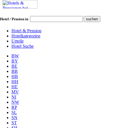
Hotel / Pension in
Hotel & Pension
Hotelkategorien
Urteile
Hotel Suche
BW
BY
BE
BB
HB
HH
HE
MV
NI
NW
RP
SL
SN
ST
SH