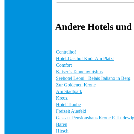
Andere Hotels und
Centralhof
Hotel-Gasthof Knör Am Platzl
Comfort
Kaiser`s Tannenwirtshus
Seehotel Leoni - Relais Italiano in Berg
Zur Goldenen Krone
Am Stadtpark
Kreuz
Hotel Traube
Freizeit Auefeld
Gast- u. Pensionshaus Krone E. Ludewi
Bären
Hirsch