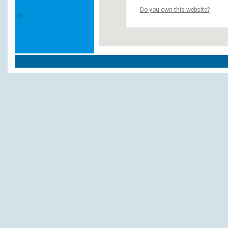
Do you own this website?
Weitere Hotels und Pensionen in `Freche
Haus Ursula
Dynamit
Bei Burg Bachem
Schäfer
Burgfahrt
Hotel Enkel
Haus Schiffer
IBIS Hotel
Fredenkrug, Hotel
Zeiler, L.