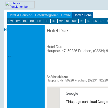
Hotel & Pension
Hotelkategorien
Urteile
Hotel Suche
BW
BY
BE
BB
HB
HH
HE
MV
NI
NW
RP
SL
SN
ST
Hotel Durst
Hotel Durst
Hauptstr. 47, 50226 Frechen, (02234) 
Anfahrtskizze:
Hauptstr. 47, 50226 Frechen, (02234) 92220
This page can't load Google