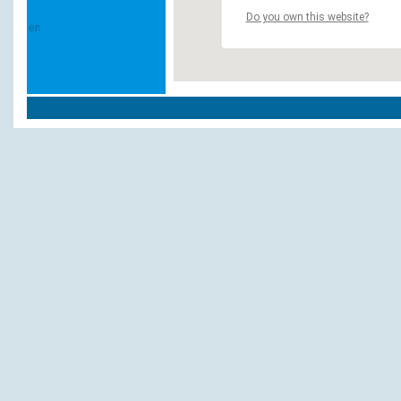
Do you own this website?
Weitere Hotels und Pensionen in `Bad Br
Jägerhof Kurpension, Deckert Karin
Landhaus Mariental
Landhotel weisses Ross
Rhönhotel Berghof, Café Restaurant
Sonne, Restaurant
Ullmann
Zur Krone
Zur Mühle, Café Restaurant