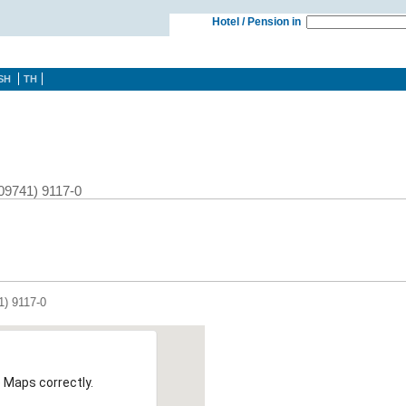
Hotel / Pension in
SH
TH
(09741) 9117-0
1) 9117-0
 Maps correctly.