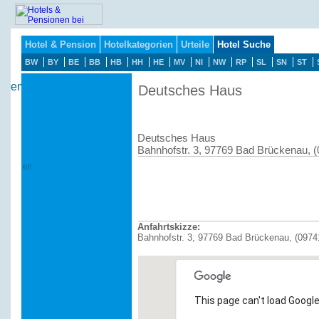
Hotel & Pension
Hotelkategorien
Urteile
Hotel Suche
BW
BY
BE
BB
HB
HH
HE
MV
NI
NW
RP
SL
SN
ST
Deutsches Haus
Deutsches Haus
Bahnhofstr. 3, 97769 Bad Brückenau, 
Anfahrtskizze:
Bahnhofstr. 3, 97769 Bad Brückenau, (0974
This page can't load Google