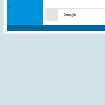
This page can't load Google
Do you own this website?
Weitere Hotels und P