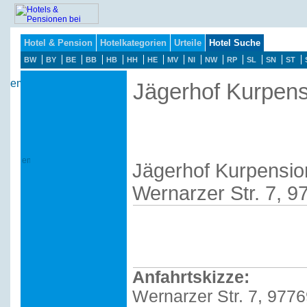
Hotel & Pension
Hotelkategorien
Urteile
Hotel Suche
BW
BY
BE
BB
HB
HH
HE
MV
NI
NW
RP
SL
SN
ST
Jägerhof Kurpens
Jägerhof Kurpensio
Wernarzer Str. 7, 
Anfahrtskizze:
Wernarzer Str. 7, 977