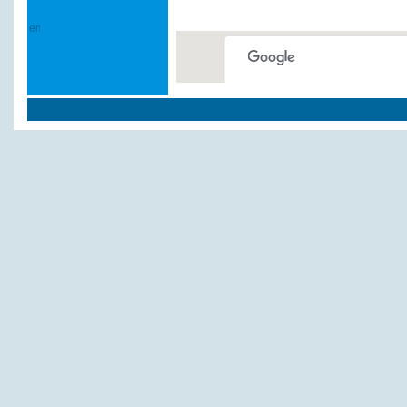
This page can't load Google
Do you own this website?
Weitere Hotels und P