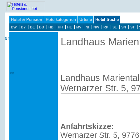
Hotel & Pension
Hotelkategorien
Urteile
Hotel Suche
BW
BY
BE
BB
HB
HH
HE
MV
NI
NW
RP
SL
SN
ST
Landhaus Marient
Landhaus Mariental
Wernarzer Str. 5, 
Anfahrtskizze:
Wernarzer Str. 5, 977