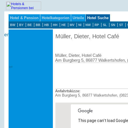
Hotel & Pension
Hotelkategorien
Urteile
Hotel Suche
BW
BY
BE
BB
HB
HH
HE
MV
NI
NW
RP
SL
SN
ST
Müller, Dieter, Hotel Café
Müller, Dieter, Hotel Café
Am Burgberg 5, 86877 Walkertshofen, 
Anfahrtskizze:
Am Burgberg 5, 86877 Walkertshofen, (082
This page can't load Google