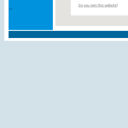
Do you own this website?
Andere Hotels und Pensionen:
Walkmühle
Gierer, Hotelweinstube Restaurant
Haus Bergblick, Café
Neumühle
Landgasthof Seehof Familie Otten
Landgasthof Seehof Familie Otten
Parkhotel